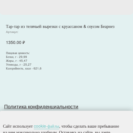
Тар-тар из телячьей вырезки с круассаном & соусом Беарнез
Артикул:
Политика конфиденциальности
1350.00
₽
Согласие на обработку персональных данных
Разработка сайта
Пищевая ценность:
Белки, г - 29,99
Жиры, г - 45,47
Углеводы, г - 25,27
Калорийность, ккал - 621,6
© 2025, Все права защищены.
ООО
«
Империя
»
Сайт использует
cookie-файлы
, чтобы сделать ваше пребывание
на нем максимально удобным. Оставаясь на сайте, вы даете