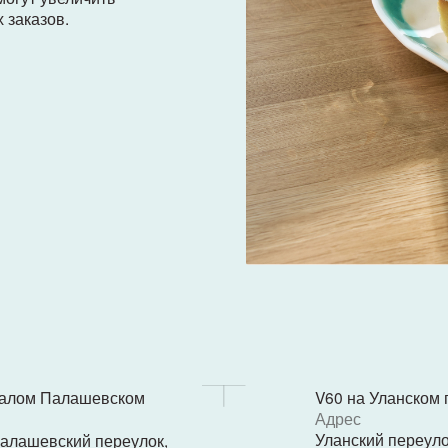
Палашевском
V60 на Уланском переулке
Адрес
Уланский переулок, 14кБ
ский переулок,
Часы работы
Скоро открытие
ж
 – 22:00