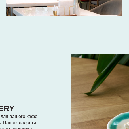
шего кафе,
 сладости
величить
в.