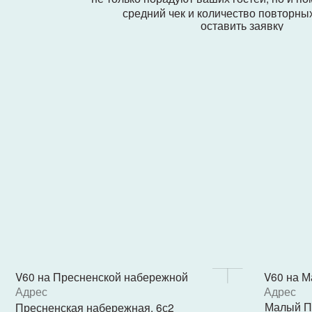
V60 на Пресненской набережной
V60 на Малом 
Адрес
Адрес
Малый Палашев
Пресненская набережная, 6с2
5
Башня «Империя», подъезд 4
«V Hotel», 1 эта
Часы работы
Часы работы
Пн - Пт 08:00 - 20:00
Ежедневно 12:00
Сб, Вс выходной