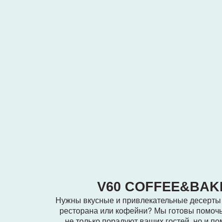
V60 COFFEE&BAKERY
Нужны вкусные и привлекательные десерты для ва
ресторана или кофейни? Мы готовы помочь! Наши
не только порадуют ваших гостей, но и помогут у
средний чек и количество повторных заказо
оставить заявку