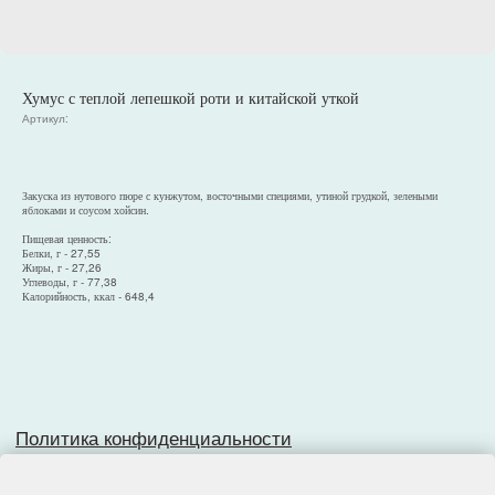
Хумус с теплой лепешкой роти и китайской уткой
Артикул:
Политика конфиденциальности
Согласие на обработку персональных данных
Закуска из нутового пюре с кунжутом, восточными специями, утиной грудкой, зелеными
Разработка сайта
яблоками и соусом хойсин.
Пищевая ценность:
Белки, г - 27,55
Жиры, г - 27,26
Углеводы, г - 77,38
Калорийность, ккал - 648,4
© 2025, Все права защищены.
ООО
«
Империя
»