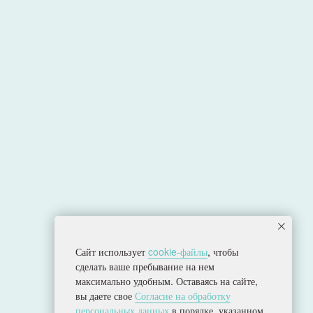
Сайт использует
cookie-файлы
, чтобы
сделать ваше пребывание на нем
Политика конфиденциальности
максимально удобным. Оставаясь на сайте,
Согласие на обработку персональных данных
вы даете свое
Согласие на обработку
Разработка сайта
персональных данных
в порядке, указанном