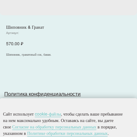
Шиповник & Гранат
Политика конфиденциальности
Артикул:
Согласие на обработку персональных данных
Разработка сайта
570.00
₽
Шиповник, гранатовый сок, банан.
© 2025, Все права защищены.
ООО
«
Империя
»
Сайт использует
cookie-файлы
, чтобы сделать ваше пребывание
на нем максимально удобным. Оставаясь на сайте, вы даете
свое
Согласие на обработку персональных данных
в порядке,
указанном в
Политике обработки персональных данных
.