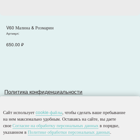
Политика конфиденциальности
V60 Малина & Розмарин
Согласие на обработку персональных данных
Артикул:
Разработка сайта
650.00
₽
© 2025, Все права защищены.
ООО
«
Империя
»
Сайт использует
cookie-файлы
, чтобы сделать ваше пребывание
на нем максимально удобным. Оставаясь на сайте, вы даете
свое
Согласие на обработку персональных данных
в порядке,
указанном в
Политике обработки персональных данных
.