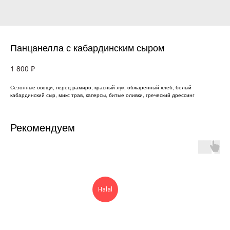
Панцанелла с кабардинским сыром
₽
1 800
Сезонные овощи, перец рамиро, красный лук, обжаренный хлеб, белый
кабардинский сыр, микс трав, каперсы, битые оливки, греческий дрессинг
Рекомендуем
Halal