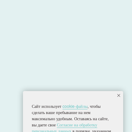
Сайт использует
cookie-файлы
, чтобы
сделать ваше пребывание на нем
Политика конфиденциальности
максимально удобным. Оставаясь на сайте,
Согласие на обработку персональных данных
вы даете свое
Согласие на обработку
Разработка сайта
персональных данных
в порядке, указанном