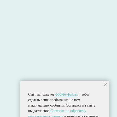
Сайт использует
cookie-файлы
, чтобы
сделать ваше пребывание на нем
Политика конфиденциальности
максимально удобным. Оставаясь на сайте,
Согласие на обработку персональных данных
вы даете свое
Согласие на обработку
Разработка сайта
персональных данных
в порядке, указанном