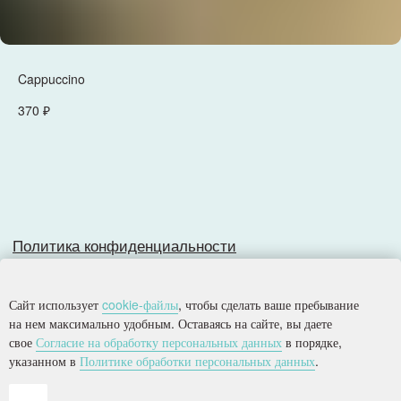
Политика конфиденциальности
Согласие на обработку персональных данных
Cappuccino
Разработка сайта
370
₽
© 2025, Все права защищены.
ООО
«
Империя
»
Сайт использует
cookie-файлы
, чтобы сделать ваше пребывание
на нем максимально удобным. Оставаясь на сайте, вы даете
свое
Согласие на обработку персональных данных
в порядке,
указанном в
Политике обработки персональных данных
.