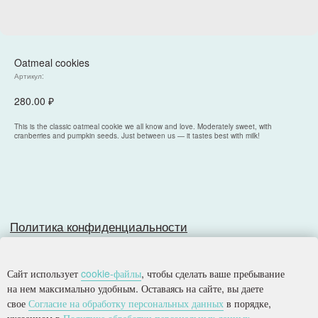
Oatmeal cookies
Политика конфиденциальности
Артикул:
Согласие на обработку персональных данных
Разработка сайта
280.00
₽
This is the classic oatmeal cookie we all know and love. Moderately sweet, with
cranberries and pumpkin seeds. Just between us — it tastes best with milk!
© 2025, Все права защищены.
ООО
«
Империя
»
Сайт использует
cookie-файлы
, чтобы сделать ваше пребывание
на нем максимально удобным. Оставаясь на сайте, вы даете
свое
Согласие на обработку персональных данных
в порядке,