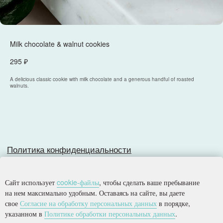
Политика конфиденциальности
Milk chocolate & walnut cookies
Согласие на обработку персональных данных
Разработка сайта
295
₽
A delicious classic cookie with milk chocolate and a generous handful of roasted
walnuts.
© 2025, Все права защищены.
ООО
«
Империя
»
Сайт использует
cookie-файлы
, чтобы сделать ваше пребывание
на нем максимально удобным. Оставаясь на сайте, вы даете
свое
Согласие на обработку персональных данных
в порядке,
указанном в
Политике обработки персональных данных
.