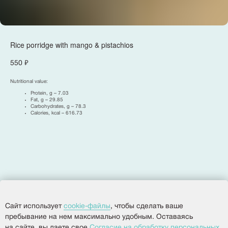
Rice porridge with mango & pistachios
550
₽
Политика конфиденциальности
Согласие на обработку персональных данных
Разработка сайта
Nutritional value:
Protein, g – 7.03
Fat, g – 29.85
Carbohydrates, g – 78.3
Calories, kcal – 616.73
© 2025, Все права защищены.
ООО
«
Империя
»
Сайт использует
cookie-файлы
, чтобы сделать ваше
пребывание на нем максимально удобным. Оставаясь
на сайте, вы даете свое
Согласие на обработку персональных