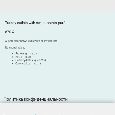
Turkey cutlets with sweet potato purée
870
₽
Политика конфиденциальности
A large tiger prawn cutlet with spicy fried rice.
Согласие на обработку персональных данных
Разработка сайта
Nutritional value:
Protein, g – 15.08
Fat, g – 3.38
Carbohydrates, g – 107.8
Calories, kcal – 507.8
© 2025, Все права защищены.
ООО
«
Империя
»