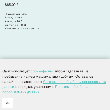
865.00
₽
Политика конфиденциальности
Пищевая ценность:
Согласие на обработку персональных данных
Белки, г - 29,67
Разработка сайта
Жиры, г - 20,7
Углеводы, г - 48,38
Калорийность, ккал - 504,35
© 2025, Все права защищены.
ООО
«
Империя
»
Сайт использует
cookie-файлы
, чтобы сделать ваше
пребывание на нем максимально удобным. Оставаясь
на сайте, вы даете свое
Согласие на обработку персональных
данных
в порядке, указанном в
Политике обработки
персональных данных
.
ок