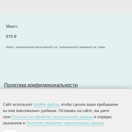
Политика конфиденциальности
Манго
Согласие на обработку персональных данных
Разработка сайта
570
₽
Манго, свежевыжатый апельсиновый сок, свежевыжатый лимонный сок, банан.
© 2025, Все права защищены.
ООО
«
Империя
»
Сайт использует
cookie-файлы
, чтобы сделать ваше пребывание
на нем максимально удобным. Оставаясь на сайте, вы даете
свое
Согласие на обработку персональных данных
в порядке,
указанном в
Политике обработки персональных данных
.