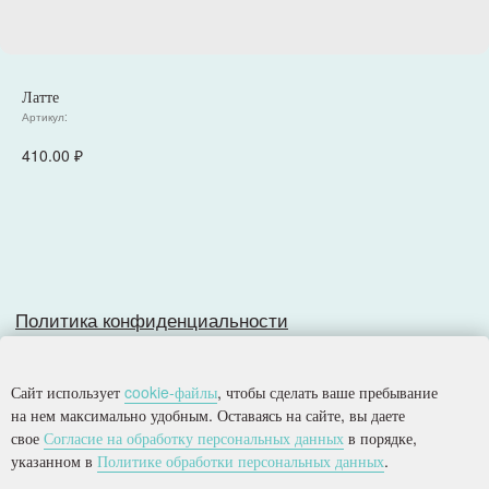
Политика конфиденциальности
Латте
Согласие на обработку персональных данных
Артикул:
Разработка сайта
410.00
₽
© 2025, Все права защищены.
ООО
«
Империя
»
Сайт использует
cookie-файлы
, чтобы сделать ваше пребывание
на нем максимально удобным. Оставаясь на сайте, вы даете
свое
Согласие на обработку персональных данных
в порядке,
указанном в
Политике обработки персональных данных
.