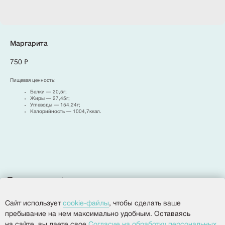
Маргарита
750
₽
Политика конфиденциальности
Согласие на обработку персональных данных
Пищевая ценность:
Разработка сайта
Белки — 20,5г;
Жиры — 27,45г;
Углеводы — 154,24г;
Калорийность — 1004,7ккал.
© 2025, Все права защищены.
«
»
ООО
Империя
Сайт использует
cookie-файлы
, чтобы сделать ваше
пребывание на нем максимально удобным. Оставаясь
на сайте, вы даете свое
Согласие на обработку персональных