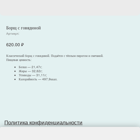
Борщ с говядиной
Артикул:
620.00
₽
Политика конфиденциальности
Согласие на обработку персональных данных
Классический борщ с говядиной. Подаётся с тёплым пирогом и сметаной.
Разработка сайта
Пищевая ценность:
Белки — 21,47г;
Жиры — 32,62г;
Углеводы — 31,11г;
Калорийность — 497,9ккал.
© 2025, Все права защищены.
ООО
«
Империя
»