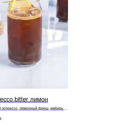
ессо bitter лимон
 эспрессо, лимонный фреш, имбирь и
оник
₽