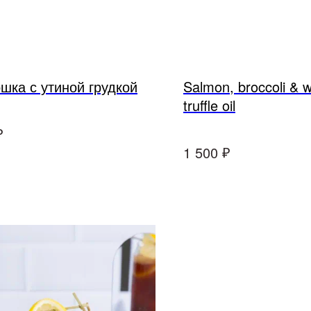
шка с утиной грудкой
Salmon, broccoli & w
truffle oil
₽
₽
1 500