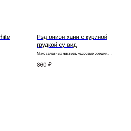
hite
Рэд онион хани с куриной
грудкой су-вид
Микс салатных листьев, кедровые орешки,
семена подсолнуха и тыквы, томаты черри,
₽
860
фирменный медово-бальзамический соус с
красным сладким луком