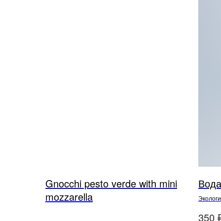
Gnocchi pesto verde with mini
Вода
mozzarella
Экологи
в кавка
350