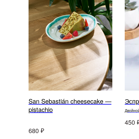
San Sebastián cheesecake —
Эспр
© 2025, Все права защищены.
pistachio
ООО
«
Империя
»
Двойной
bitter т
450
₽
680