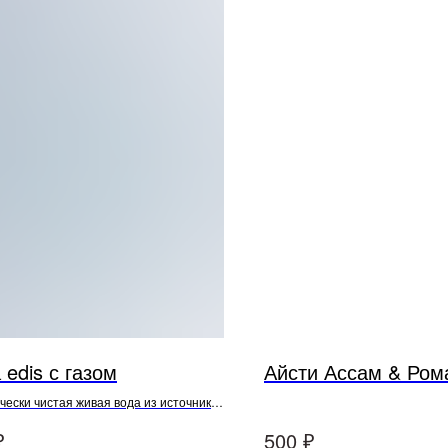
 edis с газом
Айсти Ассам & Ром
чески чистая живая вода из источника
зских горах на высоте около 1500м
₽
₽
500