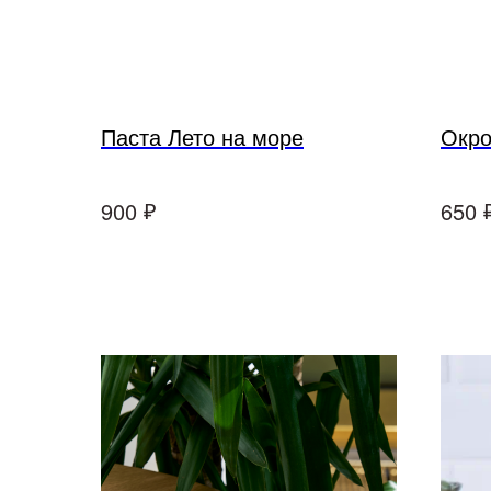
Паста Лето на море
Окро
₽
900
650