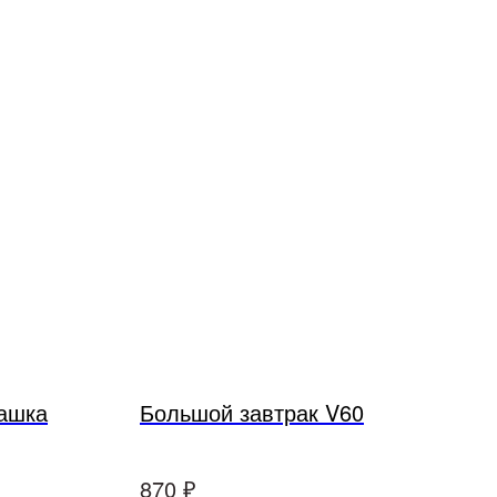
ашка
Большой завтрак V60
₽
870