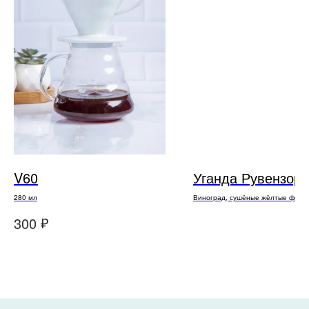
Политика конфиденциальности
Согласие на обработку персональных данных
Разработка сайта
© 2025, Все права защищены.
ООО
«
Империя
»
V60
Уганда Рувензори
280 мл
Виноград, сушёные жёлтые фрукты
карамель
₽
300