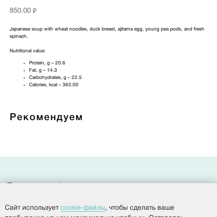
850.00
₽
Japanese soup with wheat noodles, duck breast, ajitama egg, young pea pods, and fresh
spinach.
Nutritional value:
Protein, g – 20.6
Fat, g – 14.3
Политика конфиденциальности
Carbohydrates, g – 22.5
Согласие на обработку персональных данных
Calories, kcal – 363.00
Разработка сайта
Рекомендуем
© 2025, Все права защищены.
ООО
«
Империя
»
Сайт использует
cookie-файлы
, чтобы сделать ваше